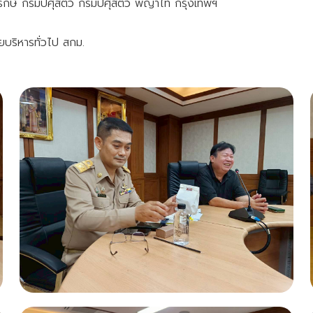
ศวรักษ์ กรมปศุสัตว์ กรมปศุสัตว์ พญาไท กรุงเทพฯ
ายบริหารทั่วไป สกม.