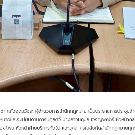
า แก้วอุดมวัชระ ผู้อำนวยการสำนักกฎหมาย เป็นประธานการประชุมสำน
ฎหมายและระเบียบด้านการปศุสัตว์ นางสาวนฤมล เจริญพักตร์ หัวหน้ากล
นองโพน หัวหน้าฝ่ายบริหารทั่วไป และบุคลากรในสังกัดสำนักกฎหมายทุก