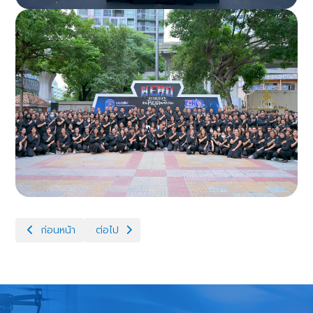
เนื้อหาก่อนหน้า: สำนักกฎหมายเข้าร่วมประชุมหารือกรณีการภาคยานุว
เนื้อหาถัดไป: สำนักกฎหมาย ร่วมเป็นจิตอาสา ณ สวน
ก่อนหน้า
ต่อไป