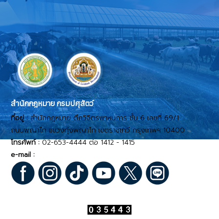
สำนักกฎหมาย กรมปศุสัตว์
ที่อยู่ :
สำนักกฎหมาย ตึกวิจิตรพาหนการ ชั้น 6 เลขที่ 69/1
ถนนพญาไท แขวงทุ่งพญาไท เขตราชเทวี กรุงเทพฯ 10400
โทรศัพท์ :
02-653-4444 ต่อ 1412 - 1415
e-mail :
legal1@dld.go.th
สถิติเข้าชมเว็บไซต์